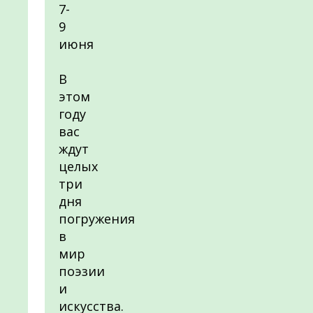
7-
9
июня
В
этом
году
вас
ждут
целых
три
дня
погружения
в
мир
поэзии
и
искусства.