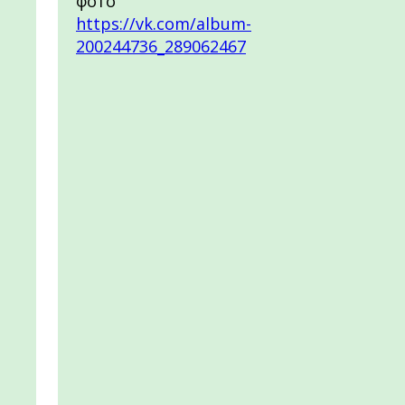
фото
https://vk.com/album-
200244736_289062467