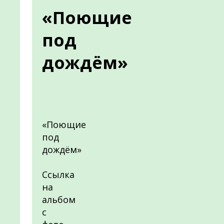
«Поющие
под
дождём»
«Поющие
под
дождём»
Ссылка
на
альбом
с