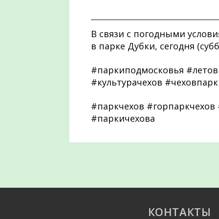
В связи с погодными усло
в парке Дубки, сегодня (суб
#паркиподмосковья #летов
#культурачехов #чеховпарк
#паркчехов #горпаркчехов
#паркичехова
КОНТАКТЫ