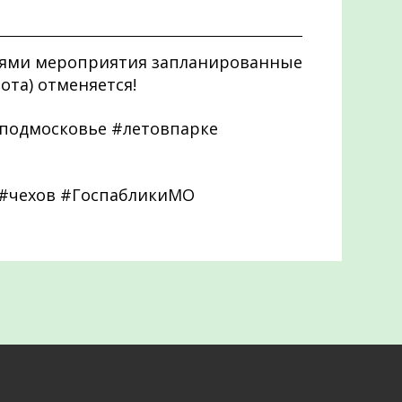
виями мероприятия запланированные
бота) отменяется!
подмосковье #летовпарке
 #чехов #ГоспабликиМО