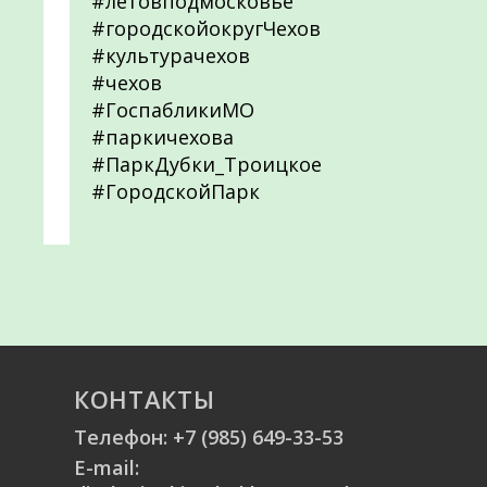
#летовподмосковье
#городскойокругЧехов
#культурачехов
#чехов
#ГоспабликиМО
#паркичехова
#ПаркДубки_Троицкое
#ГородскойПарк
КОНТАКТЫ
Телефон:
+7 (985) 649-33-53
E-mail: