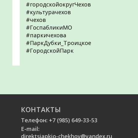
#городскойокругЧехов
#культурачехов
#чехов
#ГоспабликиМО
#паркичехова
#ПаркДубки_Троицкое
#ГородскойПарк
КОНТАКТЫ
Телефон:
+7 (985) 649-33-53
E-mail:
direktsiapkio-chekhov@yandex.ru