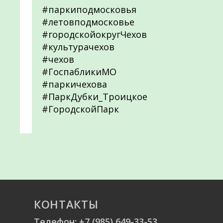
#паркиподмосковья
#летовподмосковье
#городскойокругЧехов
#культурачехов
#чехов
#ГоспабликиМО
#паркичехова
#ПаркДубки_Троицкое
#ГородскойПарк
КОНТАКТЫ
Телефон:
+7 (985) 649-33-53