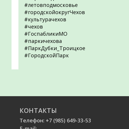
#летовподмосковье
#городскойокругЧехов
#культурачехов
#чехов
#ГоспабликиМО
#паркичехова
#ПаркДубки_Троицкое
#ГородскойПарк
КОНТАКТЫ
Телефон:
+7 (985) 649-33-53
E-mail: