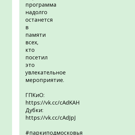
программа
надолго
останется
в
памяти
всех,
кто
посетил
это
увлекательное
мероприятие.
ГПКиО:
https://vk.cc/cAdKAH
Дубки:
https://vk.cc/cAdJpJ
#паркиподмосковья