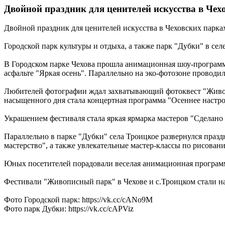
Двойной праздник для ценителей искусства в Чехо
Двойной праздник для ценителей искусства в Чеховских парках 
Городской парк культуры и отдыха, а также парк "Дубки" в с
В Городском парке Чехова прошла анимационная шоу-программа
асфальте "Яркая осень". Параллельно на эко-фотозоне проводил
Любителей фотографии ждал захватывающий фотоквест "Живоп
насыщенного дня стала концертная программа "Осеннее настро
Украшением фестиваля стала яркая ярмарка мастеров "Сделано
Параллельно в парке "Дубки" села Троицкое развернулся праз
мастерство", а также увлекательные мастер-классы по рисован
Юных посетителей порадовали веселая анимационная программа
Фестивали "Живописный парк" в Чехове и с.Троицком стали на
Фото Городской парк: https://vk.cc/cANo9M
Фото парк Дубки: https://vk.cc/cAPViz