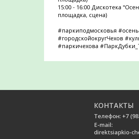
15:00 - 16:00 Дискотека "Ос
площадка, сцена)
#паркиподмосковья #осень
#городскойокругЧехов #ку
#паркичехова #ПаркДубки_
КОНТАКТЫ
Телефон:
+7 (98
E-mail:
direktsiapkio-c