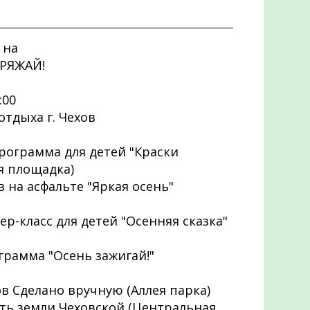
 на
АРЯЖАЙ!
:00
отдыха г. Чехов
программа для детей "Краски
я площадка)
в на асфальте "Яркая осень"
тер-класс для детей "Осенняя сказка"
ограмма "Осень зажигай!"
ов Сделано вручную (Аллея парка)
ость земли Чеховской (Центральная