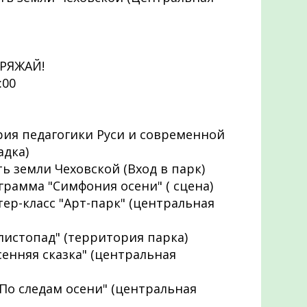
АРЯЖАЙ!
:00
ория педагогики Руси и современной
адка)
ть земли Чеховской (Вход в парк)
ограмма "Симфония осени" ( сцена)
стер-класс "Арт-парк" (центральная
й листопад" (территория парка)
Осенняя сказка" (центральная
 "По следам осени" (центральная