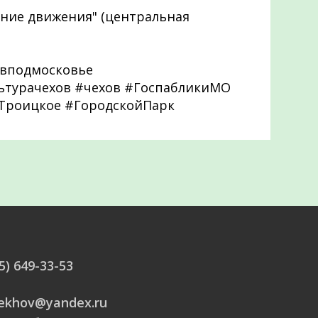
енние движения" (центральная
вподмосковье
льтурачехов #чехов #ГоспабликиМО
Троицкое #ГородскойПарк
5) 649-33-53
hekhov@yandex.ru