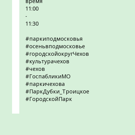
время
11:00
-
11:30
#паркиподмосковья
#осеньвподмосковье
#городскойокругЧехов
#культурачехов
#чехов
#ГоспабликиМО
#паркичехова
#ПаркДубки_Троицкое
#ГородскойПарк