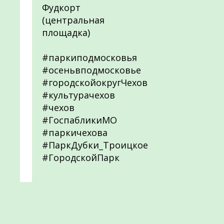
Фудкорт
(центральная
площадка)
#паркиподмосковья
#осеньвподмосковье
#городскойокругЧехов
#культурачехов
#чехов
#ГоспабликиМО
#паркичехова
#ПаркДубки_Троицкое
#ГородскойПарк