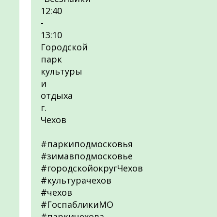
12:40
-
13:10
Городской
парк
культуры
и
отдыха
г.
Чехов
#паркиподмосковья
#зимавподмосковье
#городскойокругЧехов
#культурачехов
#чехов
#ГоспабликиМО
#паркичехова