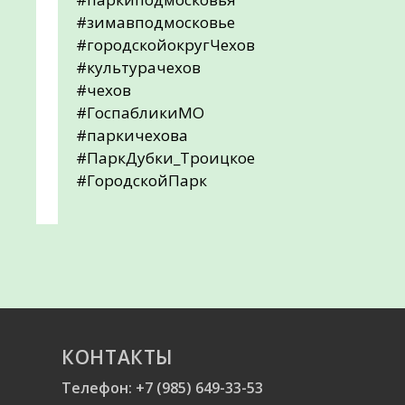
#зимавподмосковье
#городскойокругЧехов
#культурачехов
#чехов
#ГоспабликиМО
#паркичехова
#ПаркДубки_Троицкое
#ГородскойПарк
КОНТАКТЫ
Телефон:
+7 (985) 649-33-53