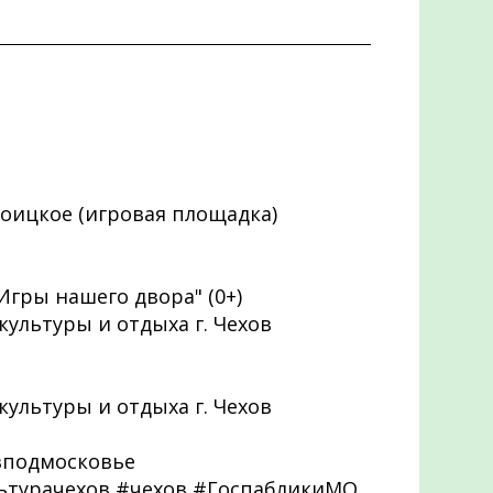
Троицкое (игровая площадка)
гры нашего двора" (0+)
 культуры и отдыха г. Чехов
 культуры и отдыха г. Чехов
вподмосковье
льтурачехов #чехов #ГоспабликиМО