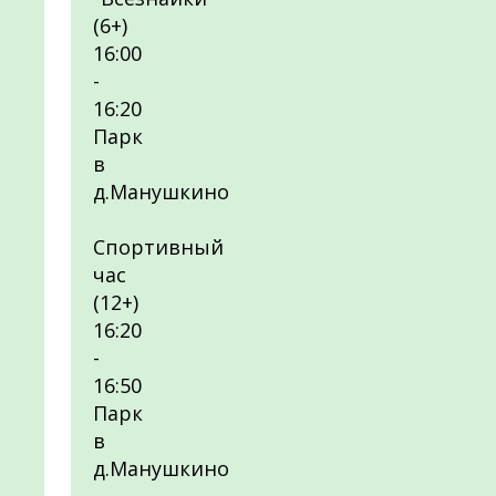
(6+)
16:00
-
16:20
Парк
в
д.Манушкино
Спортивный
час
(12+)
16:20
-
16:50
Парк
в
д.Манушкино