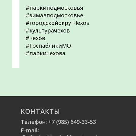
#паркиподмосковья
#зимавподмосковье
#городскойокругЧехов
#культурачехов
#чехов
#ГоспабликиМО
#паркичехова
КОНТАКТЫ
Телефон:
+7 (985) 649-33-53
E-mail: