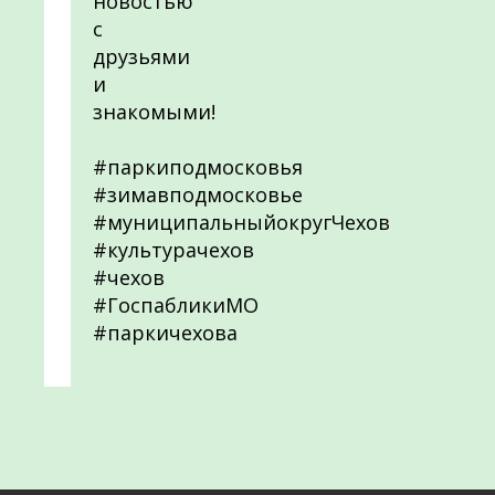
новостью
с
друзьями
и
знакомыми!
#паркиподмосковья
#зимавподмосковье
#муниципальныйокругЧехов
#культурачехов
#чехов
#ГоспабликиМО
#паркичехова