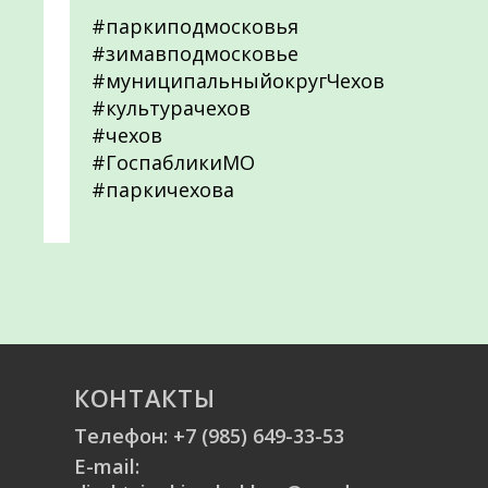
#паркиподмосковья
#зимавподмосковье
#муниципальныйокругЧехов
#культурачехов
#чехов
#ГоспабликиМО
#паркичехова
КОНТАКТЫ
Телефон:
+7 (985) 649-33-53
E-mail: