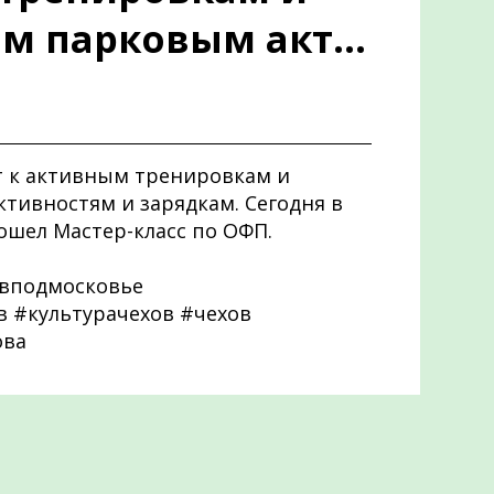
 парковым акт...
т к активным тренировкам и
ивностям и зарядкам. Сегодня в
ошел Мастер-класс по ОФП.
вподмосковье
 #культурачехов #чехов
ова