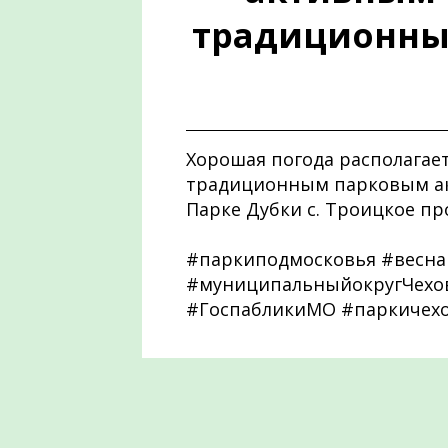
традиционным
Хорошая погода располагае
традиционным парковым акт
Парке Дубки с. Троицкое пр
#паркиподмосковья #весна
#муниципальныйокругЧехов
#ГоспабликиМО #паркичех