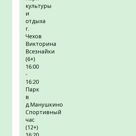
культуры
и
отдыха
г.
Чехов
Викторина
Всезнайки
(6+)
16:00
-
16:20
Парк
в
д.Манушкино
Спортивный
час
(12+)
16:20