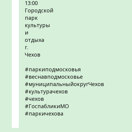
13:00
Городской
парк
культуры
и
отдыха
г.
Чехов
#паркиподмосковья
#веснавподмосковье
#муниципальныйокругЧехов
#культурачехов
#чехов
#ГоспабликиМО
#паркичехова