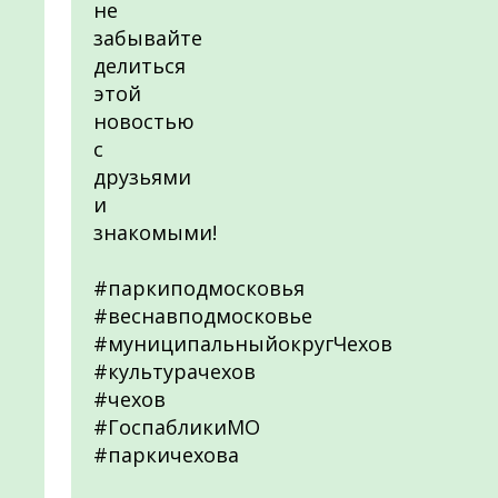
не
забывайте
делиться
этой
новостью
с
друзьями
и
знакомыми!
#паркиподмосковья
#веснавподмосковье
#муниципальныйокругЧехов
#культурачехов
#чехов
#ГоспабликиМО
#паркичехова