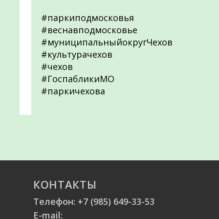
#паркиподмосковья
#веснавподмосковье
#муниципальныйокругЧехов
#культурачехов
#чехов
#ГоспабликиМО
#паркичехова
КОНТАКТЫ
Телефон:
+7 (985) 649-33-53
E-mail: