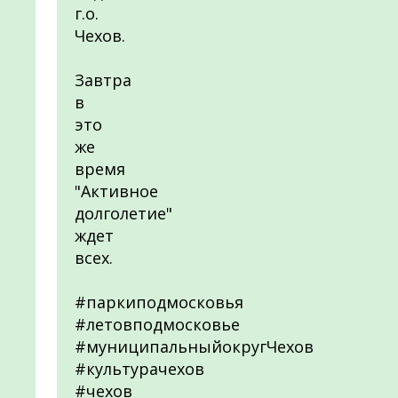
г.о.
Чехов.
Завтра
в
это
же
время
"Активное
долголетие"
ждет
всех.
#паркиподмосковья
#летовподмосковье
#муниципальныйокругЧехов
#культурачехов
#чехов