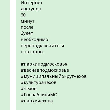
Интернет
доступен
60
минут,
после,
будет
необходимо
переподключиться
повторно.
#паркиподмосковья
#веснавподмосковье
#муниципальныйокругЧехов
#культурачехов
#чехов
#ГоспабликиМО
#паркичехова