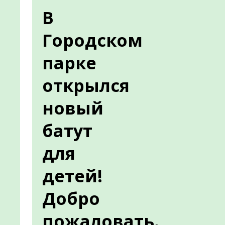
В
Городском
парке
открылся
новый
батут
для
детей!
Добро
пожаловать.