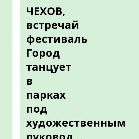
ЧЕХОВ,
встречай
фестиваль
Город
танцует
в
парках
под
художественным
руковод...