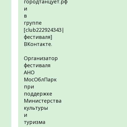
городтанцует.рф
и
в
группе
[club222924343|
фестиваля]
ВКонтакте.
Организатор
фестиваля
АНО
МосОблПарк
при
поддержке
Министерства
культуры
и
туризма