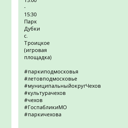
15:00
-
15:30
Парк
Дубки
с.
Троицкое
(игровая
площадка)
#паркиподмосковья
#летовподмосковье
#муниципальныйокругЧехов
#культурачехов
#чехов
#ГоспабликиМО
#паркичехова