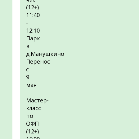
(12+)
11:40
-
12:10
Парк
в
д.Манушкино
Перенос
с
9
мая
Мастер-
класс
по
ОФП
(12+)