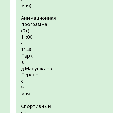
мая)
Анимационная
программа
(0+)
11:00
-
11:40
Парк
в
д.Манушкино
Перенос
с
9
мая
Спортивный
час