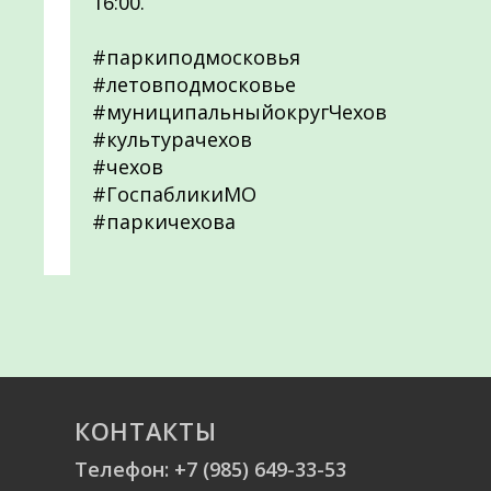
16:00.
#паркиподмосковья
#летовподмосковье
#муниципальныйокругЧехов
#культурачехов
#чехов
#ГоспабликиМО
#паркичехова
КОНТАКТЫ
Телефон:
+7 (985) 649-33-53