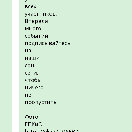
всех
участников.
Впереди
много
событий,
подписывайтесь
на
наши
соц.
сети,
чтобы
ничего
не
пропустить.
Фото
ГПКиО:
https://vk.cc/cM5EB7