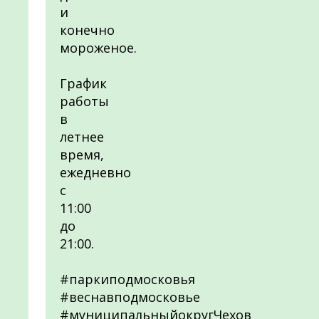
и
конечно
мороженое.
График
работы
в
летнее
время,
ежедневно
с
11:00
до
21:00.
#паркиподмосковья
#веснавподмосковье
#муниципальныйокругЧехов