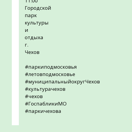
11:00
Городской
парк
культуры
и
отдыха
г.
Чехов
#паркиподмосковья
#летовподмосковье
#муниципальныйокругЧехов
#культурачехов
#чехов
#ГоспабликиМО
#паркичехова