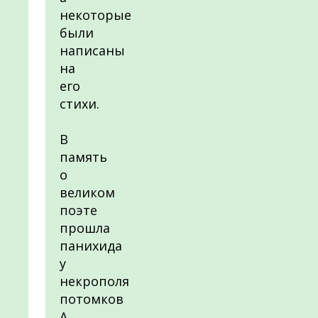
некоторые
были
написаны
на
его
стихи.
В
память
о
великом
поэте
прошла
панихида
у
некрополя
потомков
А.