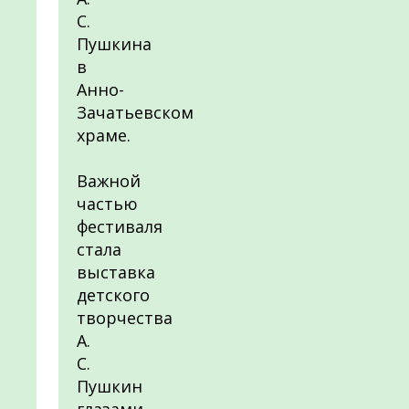
С.
Пушкина
в
Анно-
Зачатьевском
храме.
Важной
частью
фестиваля
стала
выставка
детского
творчества
А.
С.
Пушкин