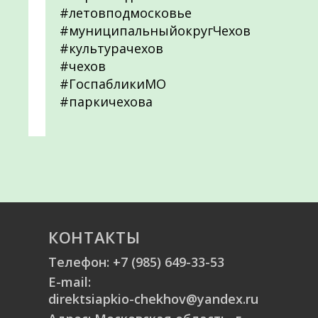
#летовподмосковье
#муниципальныйокругЧехов
#культурачехов
#чехов
#ГоспабликиМО
#паркичехова
КОНТАКТЫ
Телефон:
+7 (985) 649-33-53
E-mail:
direktsiapkio-chekhov@yandex.ru