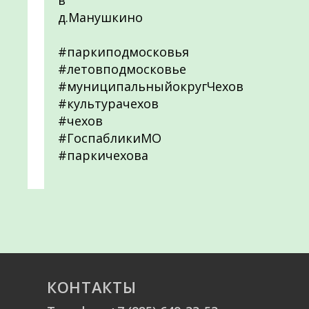
в
д.Манушкино
#паркиподмосковья
#летовподмосковье
#муниципальныйокругЧехов
#культурачехов
#чехов
#ГоспабликиМО
#паркичехова
КОНТАКТЫ