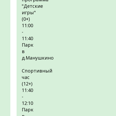
"Детские
игры"
(0+)
11:00
-
11:40
Парк
в
д.Манушкино
Спортивный
час
(12+)
11:40
-
12:10
Парк