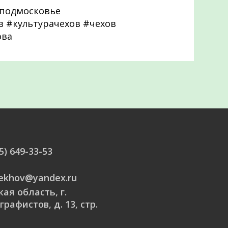
подмосковье
 #культурачехов #чехов
ова
5) 649-33-53
hekhov@yandex.ru
ая область, г.
графистов, д. 13, стр.