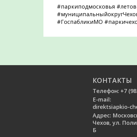
#паркиподмосковья #летов
#муниципальныйокругЧехов
#ГоспабликиМО #паркичех
КОНТАКТЫ
Телефон:
+7 (98
E-mail:
direktsiapkio-c
Адрес: Московск
Чехов, ул. Поли
Б