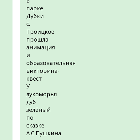
в
парке
Дубки
с.
Троицкое
прошла
анимация
и
образовательная
викторина-
квест
У
лукоморья
дуб
зелёный
по
сказке
А.С.Пушкина.