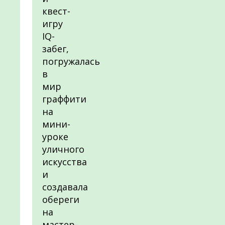
квест-
игру
IQ-
забег,
погружалась
в
мир
граффити
на
мини-
уроке
уличного
искусства
и
создавала
обереги
на
мастер-