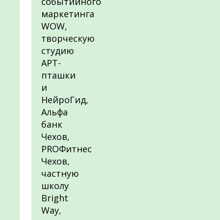
событийного
маркетинга
WOW,
творческую
студию
АРТ-
пташки
и
НейроГид,
Альфа
банк
Чехов,
PROФитнес
Чехов,
частную
школу
Bright
Way,