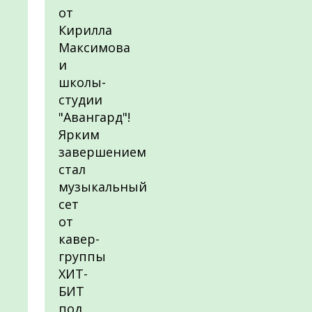
от
Кирилла
Максимова
и
школы-
студии
"Авангард"!
Ярким
завершением
стал
музыкальный
сет
от
кавер-
группы
ХИТ-
БИТ
под