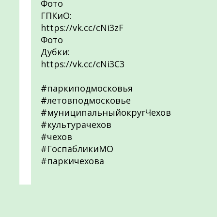
Фото
ГПКиО:
https://vk.cc/cNi3zF
Фото
Дубки:
https://vk.cc/cNi3C3
#паркиподмосковья
#летовподмосковье
#муниципальныйокругЧехов
#культурачехов
#чехов
#ГоспабликиМО
#паркичехова