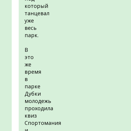
который
танцевал
уже
весь
парк.
В
это
же
время
в
парке
Дубки
молодежь
проходила
квиз
Спортомания
и