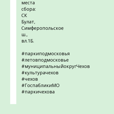
места
сбора:
СК
Булат,
Симферопольское
ш.,
вл.1Б.
#паркиподмосковья
#летовподмосковье
#муниципальныйокругЧехов
#культурачехов
#чехов
#ГоспабликиМО
#паркичехова