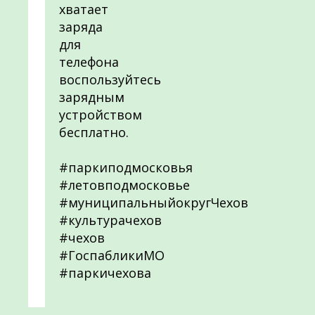
хватает
заряда
для
телефона
воспользуйтесь
зарядным
устройством
бесплатно.
#паркиподмосковья
#летовподмосковье
#муниципальныйокругЧехов
#культурачехов
#чехов
#ГоспабликиМО
#паркичехова