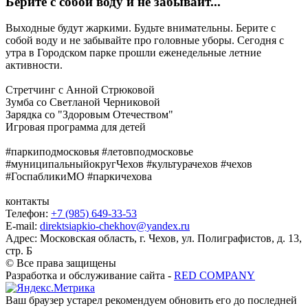
Берите с собой воду и не забывайт...
Выходные будут жаркими. Будьте внимательны. Берите с
собой воду и не забывайте про головные уборы. Сегодня с
утра в Городском парке прошли еженедельные летние
активности.
Стретчинг с Анной Стрюковой
Зумба со Светланой Черниковой
Зарядка со "Здоровым Отечеством"
Игровая программа для детей
#паркиподмосковья #летовподмосковье
#муниципальныйокругЧехов #культурачехов #чехов
#ГоспабликиМО #паркичехова
контакты
Телефон:
+7 (985) 649-33-53
E-mail:
direktsiapkio-chekhov@yandex.ru
Адрес: Московская область, г. Чехов, ул. Полиграфистов, д. 13,
стр. Б
© Все права защищены
Разработка и обслуживание сайта -
RED COMPANY
Ваш браузер устарел рекомендуем обновить его до последней