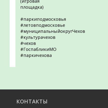
(игровая
площадка)
#паркиподмосковья
#летовподмосковье
#муниципальныйокругЧехов
#культурачехов
#чехов
#ГоспабликиМО
#паркичехова
КОНТАКТЫ