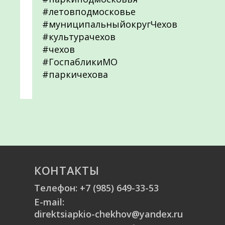
#летовподмосковье
#муниципальныйокругЧехов
#культурачехов
#чехов
#ГоспабликиМО
#паркичехова
КОНТАКТЫ
Телефон:
+7 (985) 649-33-53
E-mail:
direktsiapkio-chekhov@yandex.ru