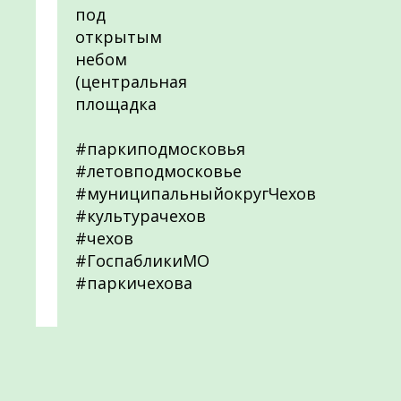
под
открытым
небом
(центральная
площадка
#паркиподмосковья
#летовподмосковье
#муниципальныйокругЧехов
#культурачехов
#чехов
#ГоспабликиМО
#паркичехова