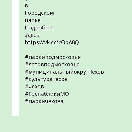
в
Городском
парке.
Подробнее
здесь:
https://vk.cc/cObA8Q
#паркиподмосковья
#летовподмосковье
#муниципальныйокругЧехов
#культурачехов
#чехов
#ГоспабликиМО
#паркичехова