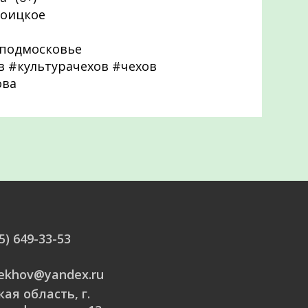
Троицкое
подмосковье
 #культурачехов #чехов
ова
5) 649-33-53
hekhov@yandex.ru
ая область, г.