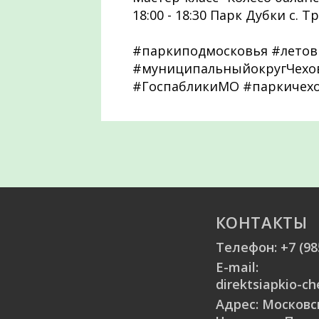
18:00 - 18:30 Парк Дубки с. 
#паркиподмосковья #летов
#муниципальныйокругЧехов
#ГоспабликиМО #паркичех
КОНТАКТЫ
Телефон:
+7 (98
E-mail:
direktsiapkio-c
Адрес: Московск