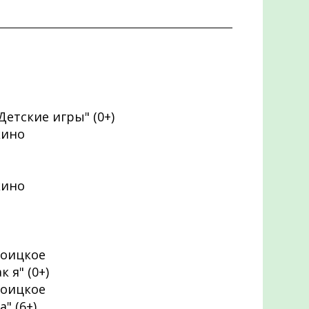
етские игры" (0+)
кино
кино
Троицкое
 я" (0+)
Троицкое
" (6+)