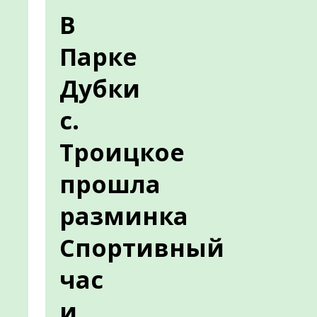
В
Парке
Дубки
с.
Троицкое
прошла
разминка
Спортивный
час
и