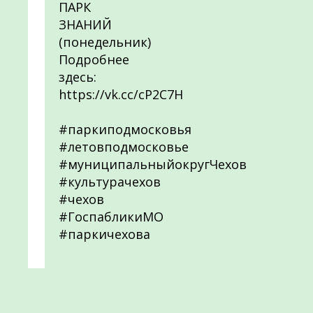
ПАРК
ЗНАНИЙ
(понедельник)
Подробнее
здесь:
https://vk.cc/cP2C7H
#паркиподмосковья
#летовподмосковье
#муниципальныйокругЧехов
#культурачехов
#чехов
#ГоспабликиМО
#паркичехова