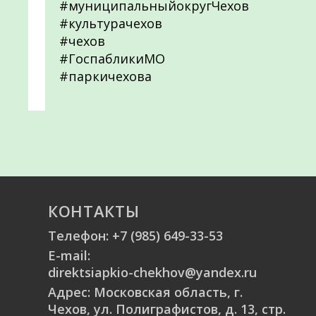
#муниципальныйокругЧехов
#культурачехов
#чехов
#ГоспабликиМО
#паркичехова
КОНТАКТЫ
Телефон:
+7 (985) 649-33-53
E-mail:
direktsiapkio-chekhov@yandex.ru
Адрес: Московская область, г.
Чехов, ул. Полиграфистов, д. 13, стр.