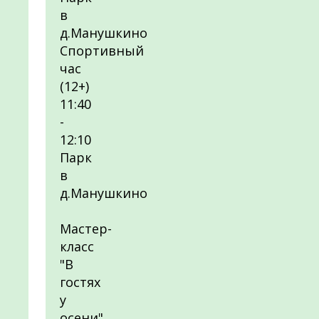
в
д.Манушкино
Спортивный
час
(12+)
11:40
-
12:10
Парк
в
д.Манушкино
Мастер-
класс
"В
гостях
у
осени"