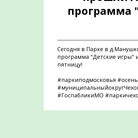
программа "
Сегодня в Парке в д.Ману
программа "Детские игры" 
пятницу!
#паркиподмосковья #осень
#муниципальныйокругЧехов
#ГоспабликиМО #паркичех