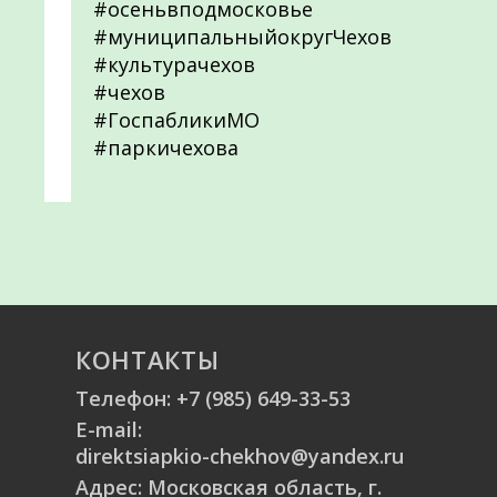
#осеньвподмосковье
#муниципальныйокругЧехов
#культурачехов
#чехов
#ГоспабликиМО
#паркичехова
КОНТАКТЫ
Телефон:
+7 (985) 649-33-53
E-mail:
direktsiapkio-chekhov@yandex.ru
Адрес: Московская область, г.