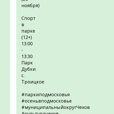
ноября)
Спорт
в
парке
(12+)
13:00
-
13:30
Парк
Дубки
с.
Троицкое
#паркиподмосковья
#осеньвподмосковье
#муниципальныйокругЧехов
#культурачехов