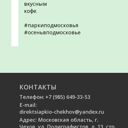
вкусным
кофе.
#паркиподмосковья
#осеньвподмосковье
КОНТАКТЫ
Телефон:
+7 (985) 649-33-53
E-mail:
direktsiapkio-chekhov@yandex.ru
Адрес: Московская область, г.
Чехов, ул. Полиграфистов, д. 13, стр.