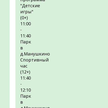
"Детские
игры"
(0+)
11:00
-
11:40
Парк
в
д.Манушкино
Спортивный
час
(12+)
11:40
-
12:10
Парк
в