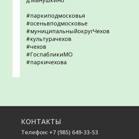
д.Манушкино
#паркиподмосковья
#осеньвподмосковье
#муниципальныйокругЧехов
#культурачехов
#чехов
#ГоспабликиМО
#паркичехова
КОНТАКТЫ
Телефон:
+7 (985) 649-33-53